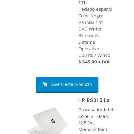
1Tb
Teclado español
Color Negro
Pantalla 14″
DVD Writer
Bluetooth
Sistema
Operativo
Ubuntu / Win10
$ 645,00 + IVA
Quiero este producto
HP BS015 La
Procesador Intel
Core i5 -7Ma G
/2.5Ghz
Memoria Ram